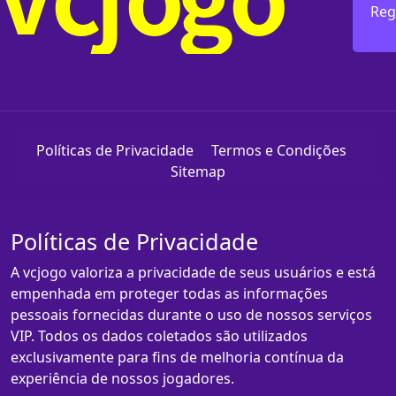
Reg
Políticas de Privacidade
Termos e Condições
Sitemap
Políticas de Privacidade
A vcjogo valoriza a privacidade de seus usuários e está
empenhada em proteger todas as informações
pessoais fornecidas durante o uso de nossos serviços
VIP. Todos os dados coletados são utilizados
exclusivamente para fins de melhoria contínua da
experiência de nossos jogadores.