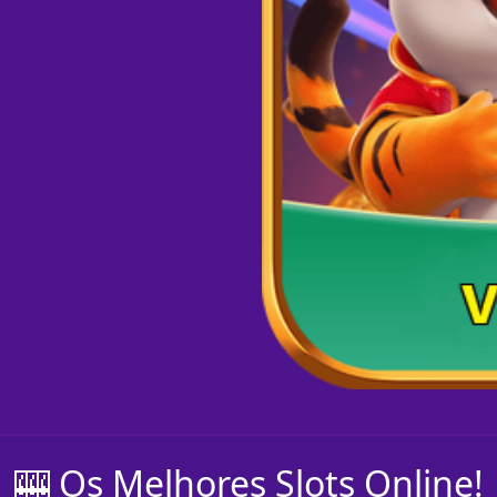
🎰 Os Melhores Slots Online!