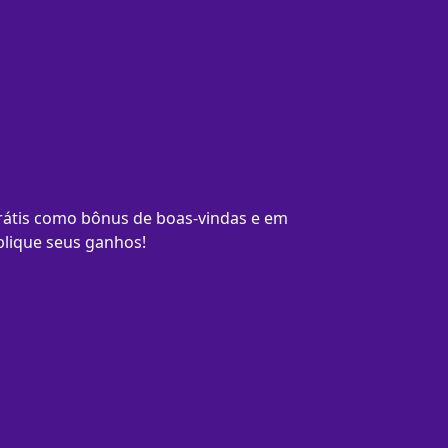
rátis como bônus de boas-vindas e em
plique seus ganhos!