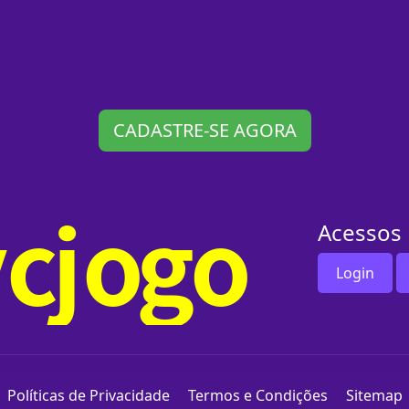
CADASTRE-SE AGORA
Acessos
Login
Políticas de Privacidade
Termos e Condições
Sitemap