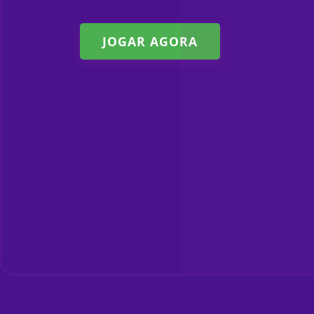
JOGAR AGORA