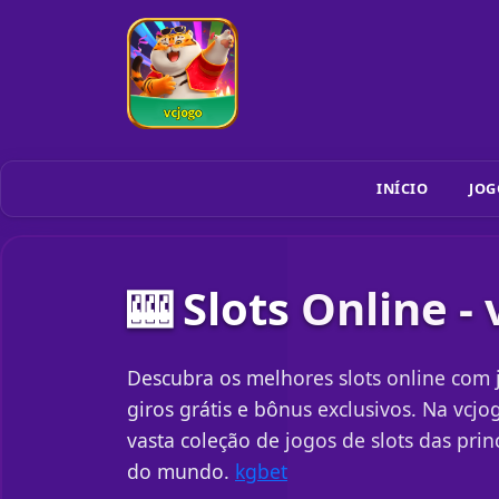
INÍCIO
JOG
🎰 Slots Online -
Descubra os melhores slots online com 
giros grátis e bônus exclusivos. Na vcj
vasta coleção de jogos de slots das pri
do mundo.
kgbet