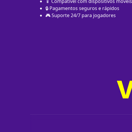
📱 Compatível com dispositivos móveis
🔒 Pagamentos seguros e rápidos
🎮 Suporte 24/7 para jogadores