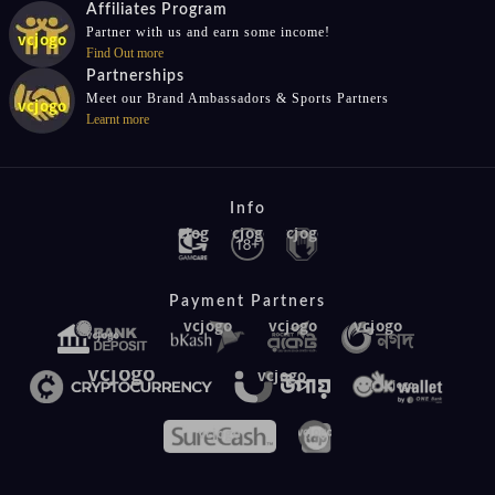
Affiliates Program
Partner with us and earn some income!
Find Out more
Partnerships
Meet our Brand Ambassadors & Sports Partners
Learnt more
Info
Payment Partners