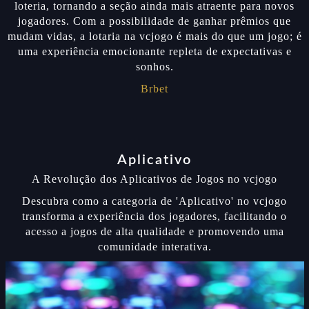
loteria, tornando a seção ainda mais atraente para novos
jogadores. Com a possibilidade de ganhar prêmios que
mudam vidas, a lotaria na vcjogo é mais do que um jogo; é
uma experiência emocionante repleta de expectativas e
sonhos.
Brbet
Aplicativo
A Revolução dos Aplicativos de Jogos no vcjogo
Descubra como a categoria de 'Aplicativo' no vcjogo
transforma a experiência dos jogadores, facilitando o
acesso a jogos de alta qualidade e promovendo uma
comunidade interativa.