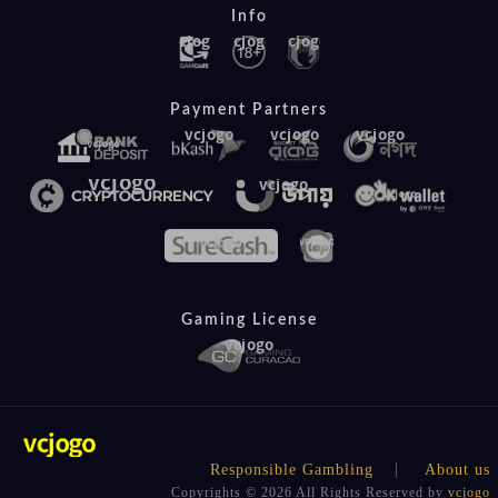
Info
Payment Partners
Gaming License
Responsible Gambling
About us
Copyrights © 2026 All Rights Reserved by
vcjogo