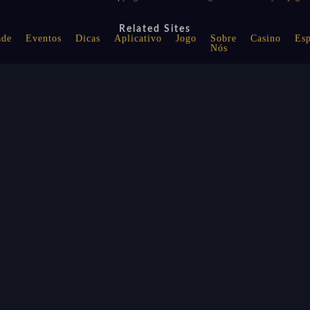
Related Sites
ade
Eventos
Dicas
Aplicativo
Jogo
Sobre
Casino
Esp
Nós