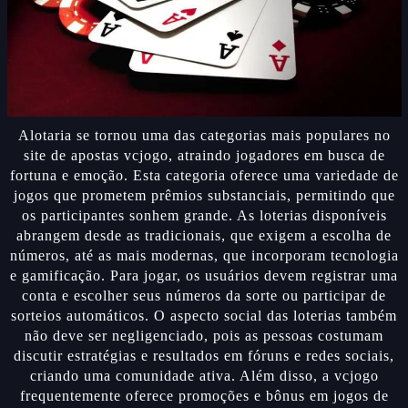
Alotaria se tornou uma das categorias mais populares no
site de apostas vcjogo, atraindo jogadores em busca de
fortuna e emoção. Esta categoria oferece uma variedade de
jogos que prometem prêmios substanciais, permitindo que
os participantes sonhem grande. As loterias disponíveis
abrangem desde as tradicionais, que exigem a escolha de
números, até as mais modernas, que incorporam tecnologia
e gamificação. Para jogar, os usuários devem registrar uma
conta e escolher seus números da sorte ou participar de
sorteios automáticos. O aspecto social das loterias também
não deve ser negligenciado, pois as pessoas costumam
discutir estratégias e resultados em fóruns e redes sociais,
criando uma comunidade ativa. Além disso, a vcjogo
frequentemente oferece promoções e bônus em jogos de