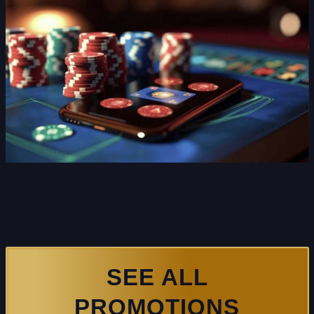
SEE ALL
PROMOTIONS