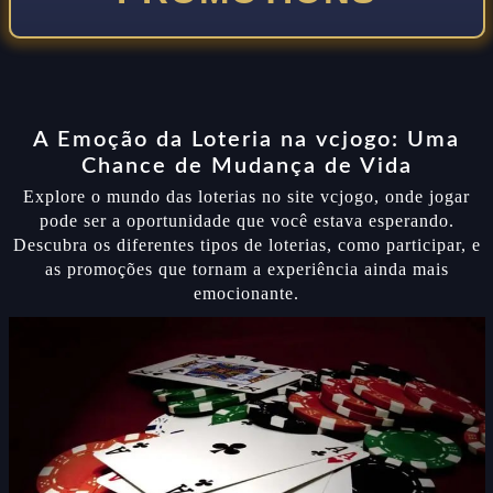
A Emoção da Loteria na vcjogo: Uma
Chance de Mudança de Vida
Explore o mundo das loterias no site vcjogo, onde jogar
pode ser a oportunidade que você estava esperando.
Descubra os diferentes tipos de loterias, como participar, e
as promoções que tornam a experiência ainda mais
emocionante.