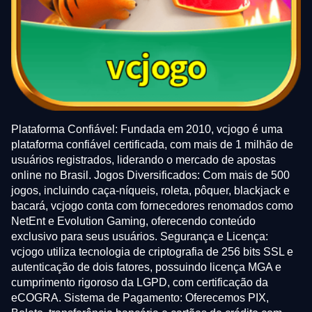
Plataforma Confiável: Fundada em 2010, vcjogo é uma
plataforma confiável certificada, com mais de 1 milhão de
usuários registrados, liderando o mercado de apostas
online no Brasil. Jogos Diversificados: Com mais de 500
jogos, incluindo caça-níqueis, roleta, pôquer, blackjack e
bacará, vcjogo conta com fornecedores renomados como
NetEnt e Evolution Gaming, oferecendo conteúdo
exclusivo para seus usuários. Segurança e Licença:
vcjogo utiliza tecnologia de criptografia de 256 bits SSL e
autenticação de dois fatores, possuindo licença MGA e
cumprimento rigoroso da LGPD, com certificação da
eCOGRA. Sistema de Pagamento: Oferecemos PIX,